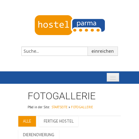
STARTSEITE
FOTOGALLERIE
JETZT BUCHEN
Pfad in der Site:
STARTSEITE
»
FOTOGALLERIE
DAS HOSTEL VON PARMA
ALLE
FERTIGE HOSTEL
EREIGNISSE UND TERMINE
DIERENOVIERUNG